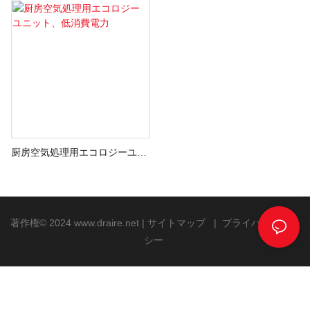
エコロジーユニット
厨房空気処理用エコロジーユニ
ット、低消費電力
著作権© 2024
www.draire.net
|
サイトマップ
|
プライバシーポリ
シー