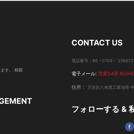
CONTACT US
電話番号：86 - 0769 - 2366721
います。
精製
電子メール:
営業04@
RUIH
住所：
万京区八角窩工業地帯
GEMENT
フォローする &