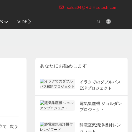
sales04@RUIHEetech.com
CONTACT US
US
VIDEO
あなたにお勧めします
イラクでのダブルパス
ESPプロジェクト
電気集塵機 ジョルダン
プロジェクト
静電空気清浄機付レン
立て
次
ジフード