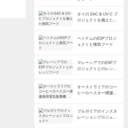
タイの EAC & UV-C プ
ロジェクトを備えた換
気フード
ベトナムのESPプロジ
ェクトと換気フード
マレーシアでのESPプ
ロジェクトとのレンジ
フード
オーストラリアのコー
ヒーロースター煙濾過
用電気集塵機
ブルガリアのインスタ
レーションプロジェク
ト