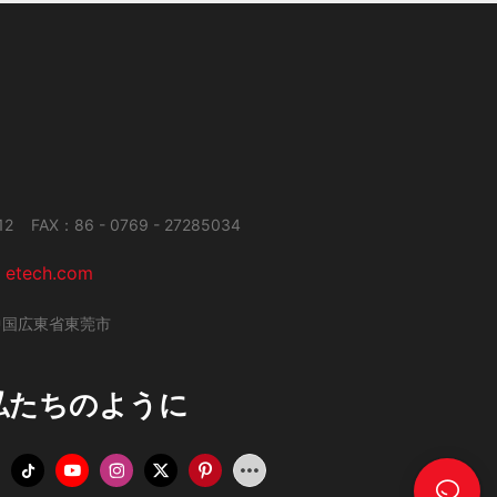
2 FAX：86 - 0769 - 27285034
E
etech.com
中国広東省東莞市
 私たちのように