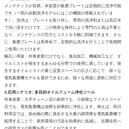
メンテナンスが容易：本装置の集塵プレートは定期的に洗浄可能
です（一部の自動洗浄モデルにはこの機能が搭載されていま
す）。洗浄は、プレートを取り外し、専用の洗浄剤または高圧水
で洗い流すだけです。この簡単な操作により専門の人員は不要と
なり、メンテナンスの労力とコストを大幅に削減できます。さら
に、集塵プレートは長寿命で、定期的な洗浄を行うことで長期間
ご使用いただけます。
幅広い用途：外食産業だけでなく、食品加工、機械加工など、オ
イルミストが発生するあらゆる分野での使用に適しています。発
生するオイルミストの量と設置スペースの広さに応じて、様々な
電気集塵機モデルを選択できるため、様々な用途に柔軟に対応で
きます。
3.
応用シナリオ: 多目的オイルフューム浄化ツール
外食産業：大手チェーン店の厨房でも、小規模なファストフード
店でも、
電気集塵機
は油煙を効果的に浄化します。例えば、四川
料理店では、炒め物の際に発生する大量の調理煙を電気集塵機で
処理することで、厨房環境の汚染を効果的に低減し、近隣住民へ
の排気ガスの影響を防ぐことができます。