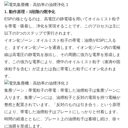
1. 動作原理：3段階の煙浄化
ESPの核となるのは、高電圧の静電場を用いてオイルミスト粒子
を帯電・吸着し、浄化を実現することです。このプロセスは主に
以下の3つのステップで実行されます。
イオン化ゾーン：オイルミスト粒子の帯電：油煙がESPに入る
と、まずイオン化ゾーンを通過します。イオン化ゾーン内の電極
線は高電圧の静電気を放出し、その周囲に強力な電界を形成しま
す。この強力な電界により、煙中のオイルミスト粒子（液滴や固
体粒子を含む）が正または負に帯電した粒子にイオン化されま
す。
集塵ゾーン：帯電粒子の帯電：帯電した油煙粒子は集塵ゾーンに
入ります。集塵ゾーンには、油煙粒子と反対の電荷を持つ電極が
整然と配置されています。「反対のものは引き合う」という原理
により、帯電した油煙粒子はプレートにしっかりと付着します。
時間の経過とともに、プレート上の油煙粒子は蓄積し続け、徐々
に油膜を形成します。