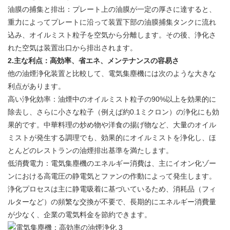
油膜の捕集と排出：プレート上の油膜が一定の厚さに達すると、
重力によってプレートに沿って装置下部の油膜捕集タンクに流れ
込み、オイルミスト粒子を空気から分離します。その後、浄化さ
れた空気は装置出口から排出されます。
2.
主な利点：高効率、省エネ、メンテナンスの容易さ
他の油煙浄化装置と比較して、電気集塵機には次のような大きな
利点があります。
高い浄化効率：油煙中のオイルミスト粒子の90%以上を効果的に
除去し、さらに小さな粒子（例えば約0.1ミクロン）の浄化にも効
果的です。中華料理の炒め物や洋食の揚げ物など、大量のオイル
ミストが発生する調理でも、効果的にオイルミストを浄化し、ほ
とんどのレストランの油煙排出基準を満たします。
低消費電力：電気集塵機のエネルギー消費は、主にイオン化ゾー
ンにおける高電圧の静電気とファンの作動によって発生します。
浄化プロセスは主に静電吸着に基づいているため、消耗品（フィ
ルターなど）の頻繁な交換が不要で、長期的にエネルギー消費量
が少なく、企業の電気料金を節約できます。