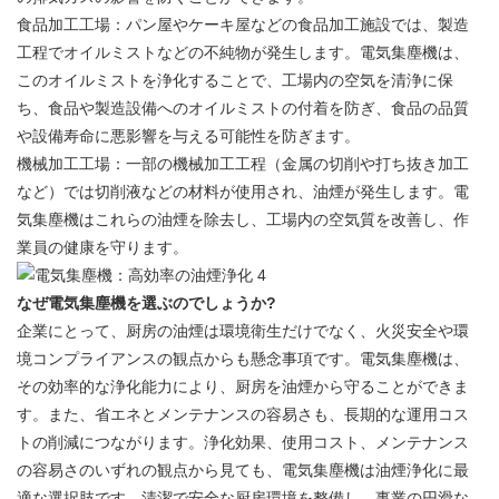
食品加工工場：パン屋やケーキ屋などの食品加工施設では、製造
工程でオイルミストなどの不純物が発生します。電気集塵機は、
このオイルミストを浄化することで、工場内の空気を清浄に保
ち、食品や製造設備へのオイルミストの付着を防ぎ、食品の品質
や設備寿命に悪影響を与える可能性を防ぎます。
機械加工工場：一部の機械加工工程（金属の切削や打ち抜き加工
など）では切削液などの材料が使用され、油煙が発生します。電
気集塵機はこれらの油煙を除去し、工場内の空気質を改善し、作
業員の健康を守ります。
なぜ電気集塵機を選ぶのでしょうか?
企業にとって、厨房の油煙は環境衛生だけでなく、火災安全や環
境コンプライアンスの観点からも懸念事項です。電気集塵機は、
その効率的な浄化能力により、厨房を油煙から守ることができま
す。また、省エネとメンテナンスの容易さも、長期的な運用コス
トの削減につながります。浄化効果、使用コスト、メンテナンス
の容易さのいずれの観点から見ても、電気集塵機は油煙浄化に最
適な選択肢です。清潔で安全な厨房環境を整備し、事業の円滑な