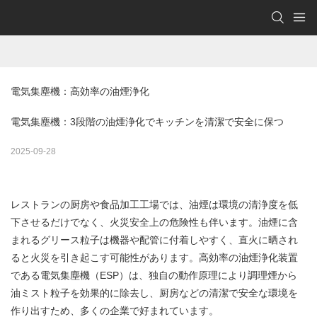
電気集塵機：高効率の油煙浄化
電気集塵機：3段階の油煙浄化でキッチンを清潔で安全に保つ
2025-09-28
レストランの厨房や食品加工工場では、油煙は環境の清浄度を低
下させるだけでなく、火災安全上の危険性も伴います。油煙に含
まれるグリース粒子は機器や配管に付着しやすく、直火に晒され
ると火災を引き起こす可能性があります。高効率の油煙浄化装置
である
電気集塵機
（ESP）は、独自の動作原理により調理煙から
油ミスト粒子を効果的に除去し、厨房などの清潔で安全な環境を
作り出すため、多くの企業で好まれています。